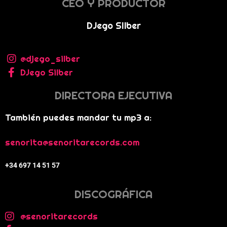
CEO Y PRODUCTOR
DJego SIlber
@djego_silber
DJego Silber
DIRECTORA EJECUTIVA
También puedes mandar tu mp3 a:
senorita@senoritarecords.com
+34 697 14 51 57
DISCOGRÁFICA
@senoritarecords